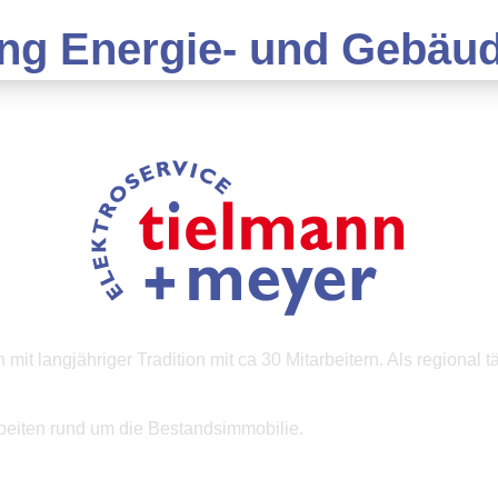
ung Energie- und Gebäu
it langjähriger Tradition mit ca 30 Mitarbeitern. Als regional 
beiten rund um die Bestandsimmobilie.