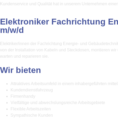
Kundenservice und Qualität hat in unserem Unternehmen einen
Elektroniker Fachrichtung En
m/w/d
Elektriker/innen der Fachrichtung Energie- und Gebäudetechnik
von der Installation von Kabeln und Steckdosen, montieren wir
warten und reparieren sie.
Wir bieten
Attraktives Arbeitsumfeld in einem inhabergeführten mitte
Kundendienstfahrzeug
Firmenhandy
Vielfältige und abwechslungsreiche Arbeitsgebiete
Flexible Arbeitszeiten
Sympathische Kunden