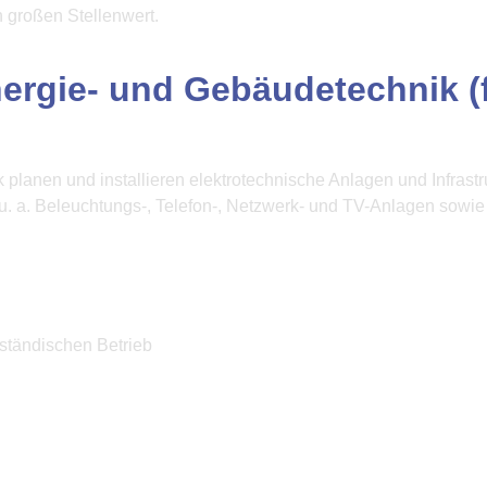
 großen Stellenwert.
ergie- und Gebäudetechnik (fr
 planen und installieren elektrotechnische Anlagen und Infras
 u. a. Beleuchtungs-, Telefon-, Netzwerk- und TV-Anlagen sowie
lständischen Betrieb