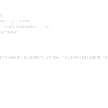
ng
ungsmöglichkeiten
nd eine Selbstverständlichkeit
e vorhanden
troniker in Fachrichtung Energie- und Gebäudetechnik (früher E
se