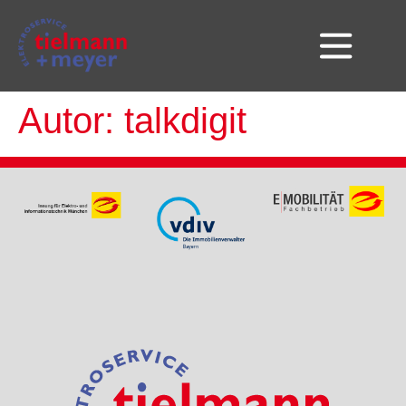
Autor:
talkdigit